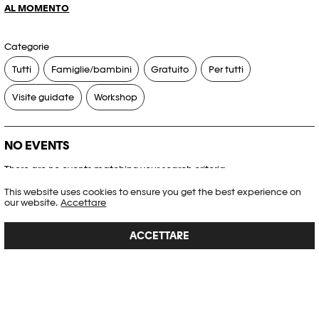
AL MOMENTO
Categorie
Tutti
Famiglie/bambini
Gratuito
Per tutti
Visite guidate
Workshop
NO EVENTS
There are no events matching your search criteria.
This website uses cookies to ensure you get the best experience on
RESET FILTERS
our website.
Accettare
ACCETTARE
Consultare l’agenda completa di Plateforme 10
PHOTO ELYSÉE
Place de la Gare 17
CH-1003 Lausanne