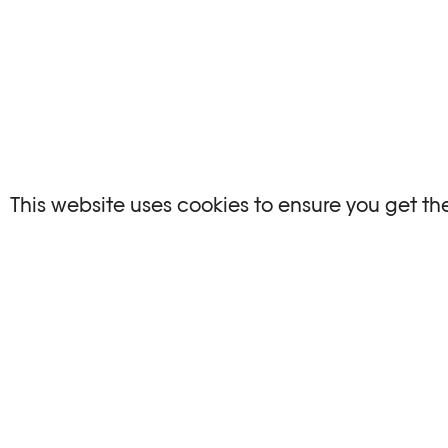
NO EVENTS
This website uses cookies to ensure you get th
There are no events matching your search crite
RESET FILTERS
Consultare l’agenda completa di Plateforme 1