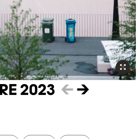
RE 2023
←
→