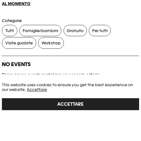
AL MOMENTO
Categorie
Tutti
Famiglie/bambini
Gratuito
Per tutti
Visite guidate
Workshop
NO EVENTS
There are no events matching your search criteria.
This website uses cookies to ensure you get the best experience on
RESET FILTERS
our website.
Accettare
ACCETTARE
Consultare l’agenda completa di Plateforme 10
PHOTO ELYSÉE
Place de la Gare 17
CH-1003 Lausanne