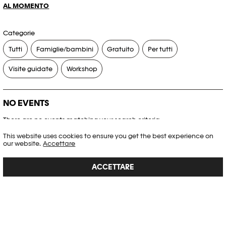
AL MOMENTO
Categorie
Tutti
Famiglie/bambini
Gratuito
Per tutti
Visite guidate
Workshop
NO EVENTS
There are no events matching your search criteria.
This website uses cookies to ensure you get the best experience on
RESET FILTERS
our website.
Accettare
ACCETTARE
Consultare l’agenda completa di Plateforme 10
PHOTO ELYSÉE
Place de la Gare 17
CH-1003 Lausanne