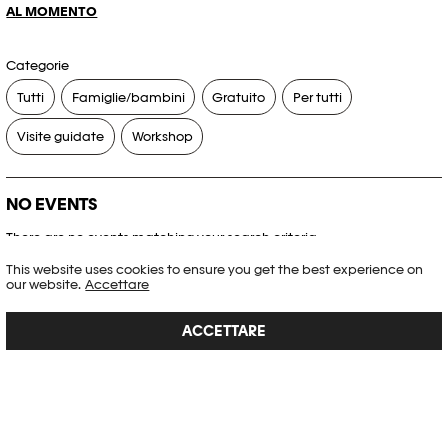
AL MOMENTO
Categorie
Tutti
Famiglie/bambini
Gratuito
Per tutti
Visite guidate
Workshop
NO EVENTS
There are no events matching your search criteria.
This website uses cookies to ensure you get the best experience on
RESET FILTERS
our website.
Accettare
ACCETTARE
Consultare l’agenda completa di Plateforme 10
PHOTO ELYSÉE
Place de la Gare 17
CH-1003 Lausanne