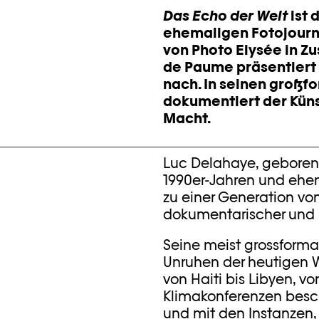
Das Echo der Welt
ist 
ehemaligen Fotojourn
von
Photo
Elysée in Z
de
Paume
präsentiert
nach
. In seinen groß
dokumentiert der Küns
Macht.
Luc Delahaye, geboren 
1990er-Jahren und ehe
zu einer Generation von
dokumentarischer und kü
Seine meist grossforma
Unruhen der heutigen We
von Haiti bis Libyen, 
Klimakonferenzen besch
und mit den Instanzen, 