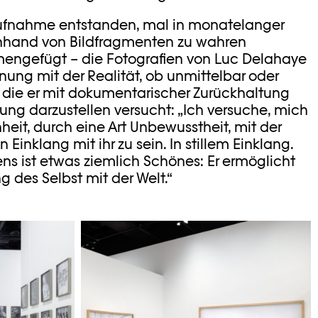
 Aufnahme entstanden, mal in monatelanger
nhand von Bildfragmenten zu wahren
ngefügt – die Fotografien von Luc Delahaye
ung mit der Realität, ob unmittelbar oder
t, die er mit dokumentarischer Zurückhaltung
ung darzustellen versucht: „Ich versuche, mich
eit, durch eine Art Unbewusstheit, mit der
 Einklang mit ihr zu sein. In stillem Einklang.
ens ist etwas ziemlich Schönes: Er ermöglicht
 des Selbst mit der Welt.“
di / Photo
© Khashayar Javanmardi / Photo
me 10
Elysée / Plateforme 10