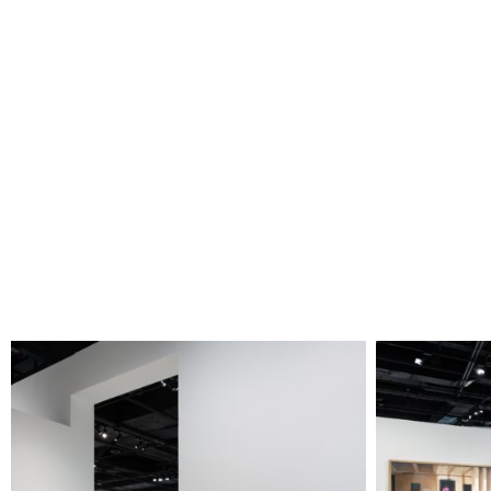
© Khashayar Javanmardi / Photo
© Khashay
Elysée / Plateforme 10
Elys