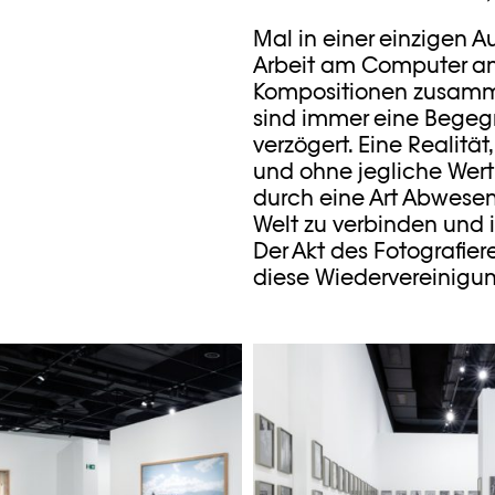
Mal in einer einzigen
Arbeit am Computer a
Kompositionen zusamme
sind immer eine Begegn
verzögert. Eine Realitä
und ohne jegliche Wert
durch eine Art Abwesenh
Welt zu verbinden und in
Der Akt des Fotografier
diese Wiedervereinigung
ar Javanmardi / Photo
© Khashayar Javanmar
ée / Plateforme 10
Elysée / Platefor