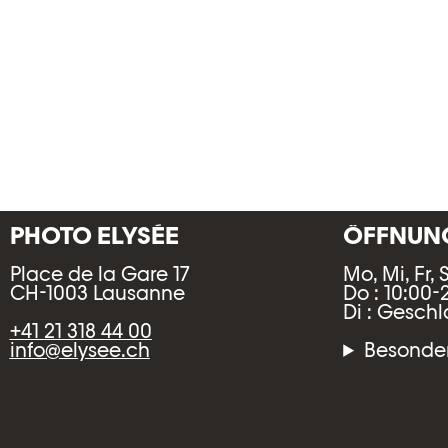
PHOTO ELYSÉE
ÖFFNUNG
Place de la Gare 17
Mo, Mi, Fr, 
CH-1003 Lausanne
Do : 10:00-
Di : Gesch
+41 21 318 44 00
info@elysee.ch
Besonder