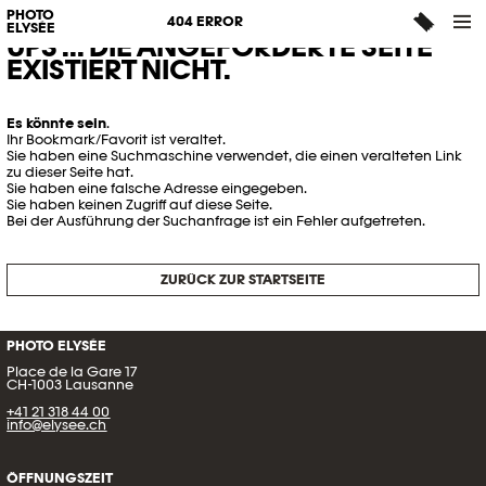
PHOTO
404 ERROR
ELYSÉE
UPS ... DIE ANGEFORDERTE SEITE
EXISTIERT NICHT.
Es könnte sein
.
Ihr Bookmark/Favorit ist veraltet.
Sie haben eine Suchmaschine verwendet, die einen veralteten Link
zu dieser Seite hat.
Sie haben eine falsche Adresse eingegeben.
Sie haben keinen Zugriff auf diese Seite.
Bei der Ausführung der Suchanfrage ist ein Fehler aufgetreten.
ZURÜCK ZUR STARTSEITE
PHOTO ELYSÉE
Place de la Gare 17
CH-1003 Lausanne
+41 21 318 44 00
info@elysee.ch
ÖFFNUNGSZEIT