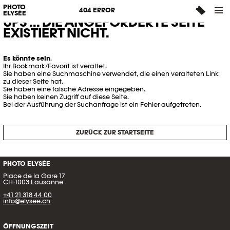
PHOTO
404 ERROR
ELYSÉE
UPS ... DIE ANGEFORDERTE SEITE
EXISTIERT NICHT.
Es könnte sein
.
Ihr Bookmark/Favorit ist veraltet.
Sie haben eine Suchmaschine verwendet, die einen veralteten Link
zu dieser Seite hat.
Sie haben eine falsche Adresse eingegeben.
Sie haben keinen Zugriff auf diese Seite.
Bei der Ausführung der Suchanfrage ist ein Fehler aufgetreten.
ZURÜCK ZUR STARTSEITE
PHOTO ELYSÉE
Place de la Gare 17
CH-1003 Lausanne
+41 21 318 44 00
info@elysee.ch
ÖFFNUNGSZEIT