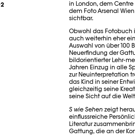
in London, dem Centre 
-2
dem Foto Arsenal Wien 
sichtbar.
Obwohl das Fotobuch in
auch weiterhin eher ein
Auswahl von über 100 B
Neuerfindung der Gattu
bildorientierter Lehr-m
Jahren Einzug in alle Sp
zur Neuinterpretation t
das Kind in seiner Ent
gleichzeitig seine Krea
seine Sicht auf die Wel
S wie Sehen
zeigt hera
einflussreiche Persönlic
Literatur zusammenbring
Gattung, die an der Kon