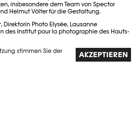
ken, insbesondere dem Team von Spector
nd Helmut Völter für die Gestaltung.
r
, Direktorin Photo Elysée, Lausanne
rin des Institut pour la photographie des Hauts-
utzung stimmen Sie der
den-Shop mudac Photo Elysée
.
AKZEPTIEREN
es de montagne stellt 150 Fotografien vor, die
 Sammlungen von Photo Elysée stammen und
 Richtungen die Bergfotografie von 1840 bis
t, und welche formalen Aspekte den
n. «Die Abbildung v...