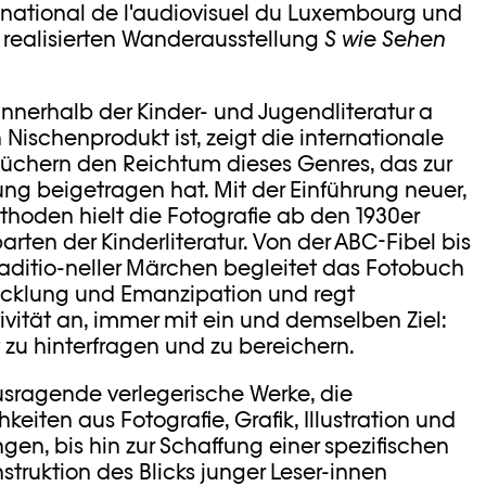
national de l'audiovisuel du Luxembourg und
realisierten Wanderausstellung
S wie Sehen
nerhalb der Kinder- und Jugendliteratur a
 Nischenprodukt ist, zeigt die internationale
üchern den Reichtum dieses Genres, das zur
ng beigetragen hat. Mit der Einführung neuer,
ethoden hielt die Fotografie ab den 1930er
arten der Kinderliteratur. Von der ABC-Fibel bis
raditio-neller Märchen begleitet das Fotobuch
wicklung und Emanzipation und regt
tivität an, immer mit ein und demselben Ziel:
t zu hinterfragen und zu bereichern.
usragende verlegerische Werke, die
hkeiten aus Fotografie, Grafik, Illustration und
en, bis hin zur Schaffung einer spezifischen
struktion des Blicks junger Leser-innen