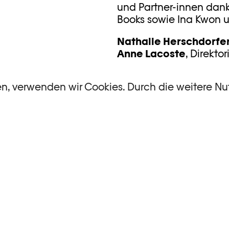
und Partner-innen dan
Books sowie Ina Kwon u
Nathalie Herschdorfe
Anne Lacoste
, Direkto
de-France, Lille
en, verwenden wir Cookies. Durch die weitere N
Zu verkaufen im
Buchla
RESSIEREN
SANS LIMITE
Sans limite. Photographi
grösstenteils aus den
erklären sollen, welche
heute eingeschlagen ha
Fotografen wichtig ware