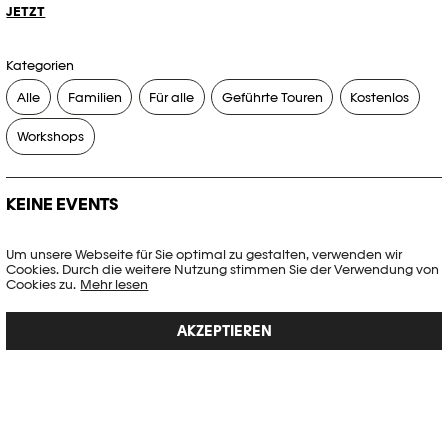
JETZT
Kategorien
Alle
Familien
Für alle
Geführte Touren
Kostenlos
Workshops
KEINE EVENTS
Es gibt keine Events, die Ihren Suchkriterien entsprechen.
Um unsere Webseite für Sie optimal zu gestalten, verwenden wir
Cookies. Durch die weitere Nutzung stimmen Sie der Verwendung von
FILTER ZURÜCKSETZEN
Cookies zu.
Mehr lesen
AKZEPTIEREN
Vollständige Agenda der Plateforme 10
PHOTO ELYSÉE
Place de la Gare 17
CH-1003 Lausanne