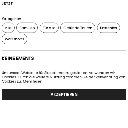
JETZT
Kategorien
Alle
Familien
Für alle
Geführte Touren
Kostenlos
Workshops
KEINE EVENTS
Es gibt keine Events, die Ihren Suchkriterien entsprechen.
Um unsere Webseite für Sie optimal zu gestalten, verwenden wir
Cookies. Durch die weitere Nutzung stimmen Sie der Verwendung von
FILTER ZURÜCKSETZEN
Cookies zu.
Mehr lesen
AKZEPTIEREN
Vollständige Agenda der Plateforme 10
PHOTO ELYSÉE
Place de la Gare 17
CH-1003 Lausanne