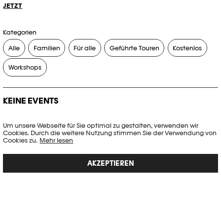
JETZT
Kategorien
Alle
Familien
Für alle
Geführte Touren
Kostenlos
Workshops
KEINE EVENTS
Es gibt keine Events, die Ihren Suchkriterien entsprechen.
Um unsere Webseite für Sie optimal zu gestalten, verwenden wir
Cookies. Durch die weitere Nutzung stimmen Sie der Verwendung von
FILTER ZURÜCKSETZEN
Cookies zu.
Mehr lesen
AKZEPTIEREN
Vollständige Agenda der Plateforme 10
PHOTO ELYSÉE
Place de la Gare 17
CH-1003 Lausanne