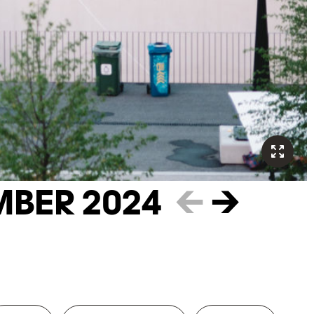
MBER 2024
←
→