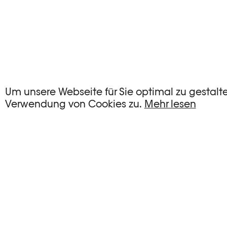
KEINE EVENTS
Um unsere Webseite für Sie optimal zu gestalt
Verwendung von Cookies zu.
Mehr lesen
Es gibt keine Events, die Ihren Suchkriterien e
FILTER ZURÜCKSETZEN
Vollständige Agenda der Plateforme 10