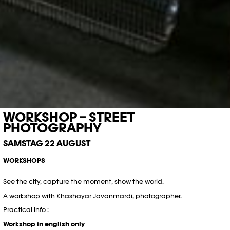
WORKSHOP – STREET
PHOTOGRAPHY
SAMSTAG 22 AUGUST
WORKSHOPS
See the city, capture the moment, show the world.
A workshop with Khashayar Javanmardi, photographer.
Practical info :
Workshop in english only