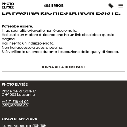
PHOTO
404 ERROR
ELYSÉE
LA PAGINA RICHIESTA NON ESISTE.
Potrebbe essere.
Il tuo segnalibro/favorito non è aggiornato.
Hai usato un motore di ricerca che ha un link obsoleto a questa
pagina.
Hai inserito un indirizzo errato.
Non hai accesso a questa pagina.
Si è verificato un errore durante l'esecuzione della query di ricerca.
TORNA ALLA HOMEPAGE
PHOTO ELYSÉE
Place de la Gare 17
CH-1003 Lausanne
+41 21 318 44 00
info@elysee.ch
ORARI DI APERTURA
lu, me, ve, sa, do : 10h-18h