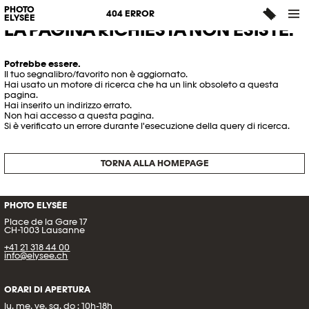
PHOTO
404 ERROR
ELYSÉE
LA PAGINA RICHIESTA NON ESISTE.
Potrebbe essere.
Il tuo segnalibro/favorito non è aggiornato.
Hai usato un motore di ricerca che ha un link obsoleto a questa
pagina.
Hai inserito un indirizzo errato.
Non hai accesso a questa pagina.
Si è verificato un errore durante l'esecuzione della query di ricerca.
TORNA ALLA HOMEPAGE
PHOTO ELYSÉE
Place de la Gare 17
CH-1003 Lausanne
+41 21 318 44 00
info@elysee.ch
ORARI DI APERTURA
lu, me, ve, sa, do : 10h-18h