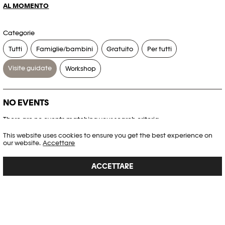
AL MOMENTO
Categorie
Tutti
Famiglie/bambini
Gratuito
Per tutti
Visite guidate
Workshop
NO EVENTS
There are no events matching your search criteria.
This website uses cookies to ensure you get the best experience on
RESET FILTERS
our website.
Accettare
ACCETTARE
Consultare l’agenda completa di Plateforme 10
PHOTO ELYSÉE
Place de la Gare 17
CH-1003 Lausanne