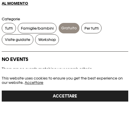
AL MOMENTO
Categorie
Gratuito
Tutti
Famiglie/bambini
Per tutti
Visite guidate
Workshop
NO EVENTS
There are no events matching your search criteria.
This website uses cookies to ensure you get the best experience on
RESET FILTERS
our website.
Accettare
ACCETTARE
Consultare l’agenda completa di Plateforme 10
PHOTO ELYSÉE
Place de la Gare 17
CH-1003 Lausanne