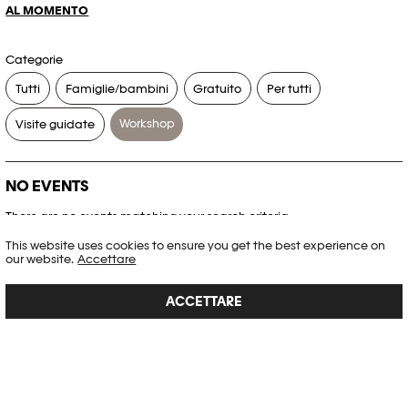
AL MOMENTO
Categorie
Tutti
Famiglie/bambini
Gratuito
Per tutti
Workshop
Visite guidate
NO EVENTS
There are no events matching your search criteria.
This website uses cookies to ensure you get the best experience on
RESET FILTERS
our website.
Accettare
ACCETTARE
Consultare l’agenda completa di Plateforme 10
PHOTO ELYSÉE
Place de la Gare 17
CH-1003 Lausanne