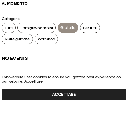
AL MOMENTO
Categorie
Gratuito
Tutti
Famiglie/bambini
Per tutti
Visite guidate
Workshop
NO EVENTS
There are no events matching your search criteria.
This website uses cookies to ensure you get the best experience on
RESET FILTERS
our website.
Accettare
ACCETTARE
Consultare l’agenda completa di Plateforme 10
PHOTO ELYSÉE
Place de la Gare 17
CH-1003 Lausanne