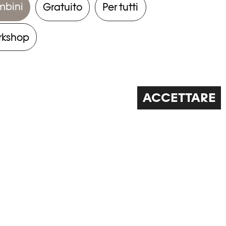
mbini
Gratuito
Per tutti
rkshop
ACCETTARE