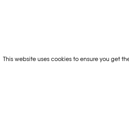
NO EVENTS
This website uses cookies to ensure you get th
There are no events matching your search crite
RESET FILTERS
Consultare l’agenda completa di Plateforme 1