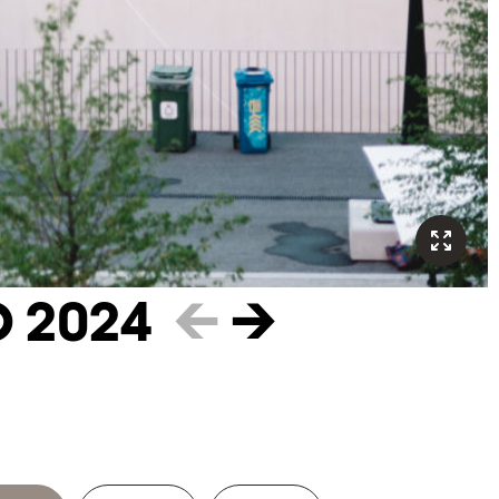
O 2024
←
→