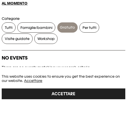
AL MOMENTO
Categorie
Gratuito
Tutti
Famiglie/bambini
Per tutti
Visite guidate
Workshop
NO EVENTS
There are no events matching your search criteria.
This website uses cookies to ensure you get the best experience on
RESET FILTERS
our website.
Accettare
ACCETTARE
Consultare l’agenda completa di Plateforme 10
PHOTO ELYSÉE
Place de la Gare 17
CH-1003 Lausanne