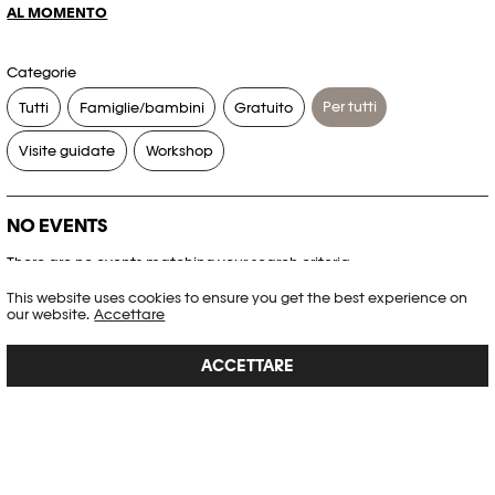
AL MOMENTO
Categorie
Per tutti
Tutti
Famiglie/bambini
Gratuito
Visite guidate
Workshop
NO EVENTS
There are no events matching your search criteria.
This website uses cookies to ensure you get the best experience on
RESET FILTERS
our website.
Accettare
ACCETTARE
Consultare l’agenda completa di Plateforme 10
PHOTO ELYSÉE
Place de la Gare 17
CH-1003 Lausanne