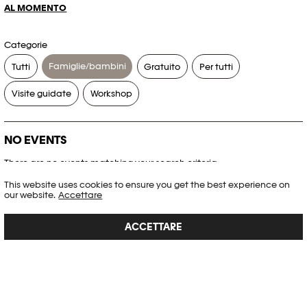
AL MOMENTO
Categorie
Famiglie/bambini
Tutti
Gratuito
Per tutti
Visite guidate
Workshop
NO EVENTS
There are no events matching your search criteria.
This website uses cookies to ensure you get the best experience on
RESET FILTERS
our website.
Accettare
ACCETTARE
Consultare l’agenda completa di Plateforme 10
PHOTO ELYSÉE
Place de la Gare 17
CH-1003 Lausanne