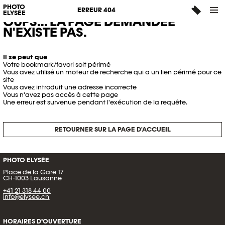
PHOTO
ERREUR 404
ELYSÉE
OUPS... LA PAGE DEMANDÉE
N'EXISTE PAS.
Il se peut que
Votre bookmark/favori soit périmé
Vous avez utilisé un moteur de recherche qui a un lien périmé pour ce
site
Vous avez introduit une adresse incorrecte
Vous n'avez pas accès à cette page
Une erreur est survenue pendant l'exécution de la requête.
RETOURNER SUR LA PAGE D'ACCUEIL
PHOTO ELYSÉE
Place de la Gare 17
CH-1003 Lausanne
+41 21 318 44 00
info@elysee.ch
HORAIRES D’OUVERTURE