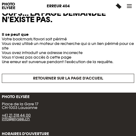
PHOTO
ERREUR 404
ELYSÉE
OUPS... LA PAGE DEMANDÉE
N'EXISTE PAS.
Il se peut que
Votre bookmark/favori soit périmé
Vous avez utilisé un moteur de recherche qui a un lien périmé pour ce
site
Vous avez introduit une adresse incorrecte
Vous n'avez pas accès à cette page
Une erreur est survenue pendant l'exécution de la requête.
RETOURNER SUR LA PAGE D'ACCUEIL
PHOTO ELYSÉE
Place de la Gare 17
CH-1003 Lausanne
+41 21 318 44 00
info@elysee.ch
HORAIRES D’OUVERTURE