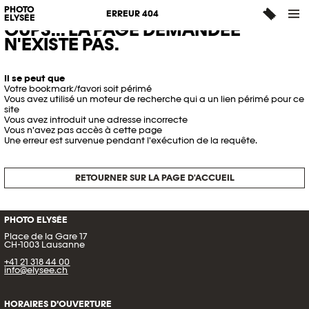
PHOTO
ERREUR 404
ELYSÉE
OUPS... LA PAGE DEMANDÉE
N'EXISTE PAS.
Il se peut que
Votre bookmark/favori soit périmé
Vous avez utilisé un moteur de recherche qui a un lien périmé pour ce
site
Vous avez introduit une adresse incorrecte
Vous n'avez pas accès à cette page
Une erreur est survenue pendant l'exécution de la requête.
RETOURNER SUR LA PAGE D'ACCUEIL
PHOTO ELYSÉE
Place de la Gare 17
CH-1003 Lausanne
+41 21 318 44 00
info@elysee.ch
HORAIRES D’OUVERTURE