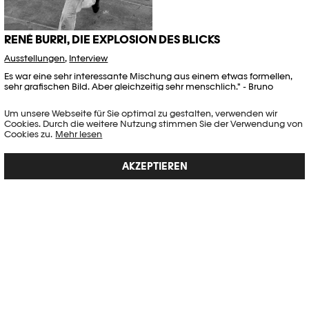
RENÉ BURRI, DIE EXPLOSION DES BLICKS
Ausstellungen
,
Interview
Es war eine sehr interessante Mischung aus einem etwas formellen,
sehr grafischen Bild. Aber gleichzeitig sehr menschlich." - Bruno
Barbey
Um unsere Webseite für Sie optimal zu gestalten, verwenden wir
Artikel veröffentlicht am 21.01.2020
Cookies. Durch die weitere Nutzung stimmen Sie der Verwendung von
Cookies zu.
Mehr lesen
AKZEPTIEREN
SIEBEN FAKTEN ÜBER DAIDO MORIYAMA, DIE MAN