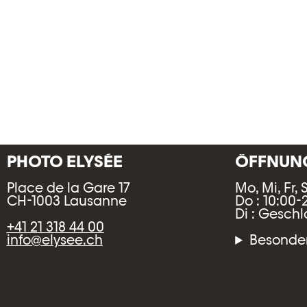
PHOTO ELYSÉE
ÖFFNUNG
Place de la Gare 17
Mo, Mi, Fr, 
CH-1003 Lausanne
Do : 10:00-
Di : Gesch
+41 21 318 44 00
info@elysee.ch
Besonder