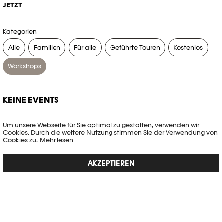
JETZT
Kategorien
Alle
Familien
Für alle
Geführte Touren
Kostenlos
Workshops
KEINE EVENTS
Es gibt keine Events, die Ihren Suchkriterien entsprechen.
Um unsere Webseite für Sie optimal zu gestalten, verwenden wir
Cookies. Durch die weitere Nutzung stimmen Sie der Verwendung von
FILTER ZURÜCKSETZEN
Cookies zu.
Mehr lesen
AKZEPTIEREN
Vollständige Agenda der Plateforme 10
PHOTO ELYSÉE
Place de la Gare 17
CH-1003 Lausanne
+41 21 318 44 00