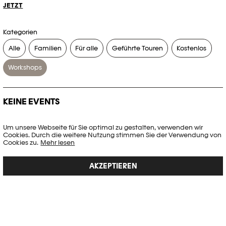
JETZT
Kategorien
Alle
Familien
Für alle
Geführte Touren
Kostenlos
Workshops
KEINE EVENTS
Es gibt keine Events, die Ihren Suchkriterien entsprechen.
Um unsere Webseite für Sie optimal zu gestalten, verwenden wir
Cookies. Durch die weitere Nutzung stimmen Sie der Verwendung von
FILTER ZURÜCKSETZEN
Cookies zu.
Mehr lesen
AKZEPTIEREN
Vollständige Agenda der Plateforme 10
PHOTO ELYSÉE
Place de la Gare 17
CH-1003 Lausanne
+41 21 318 44 00