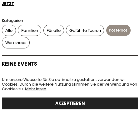
JETZT
Kategorien
Kostenlos
Alle
Familien
Für alle
Geführte Touren
Workshops
KEINE EVENTS
Es gibt keine Events, die Ihren Suchkriterien entsprechen.
Um unsere Webseite für Sie optimal zu gestalten, verwenden wir
Cookies. Durch die weitere Nutzung stimmen Sie der Verwendung von
FILTER ZURÜCKSETZEN
Cookies zu.
Mehr lesen
AKZEPTIEREN
Vollständige Agenda der Plateforme 10
PHOTO ELYSÉE
Place de la Gare 17
CH-1003 Lausanne