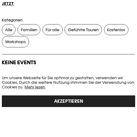
JETZT
Kategorien
Alle
Familien
Für alle
Geführte Touren
Kostenlos
Workshops
KEINE EVENTS
Es gibt keine Events, die Ihren Suchkriterien entsprechen.
Um unsere Webseite für Sie optimal zu gestalten, verwenden wir
Cookies. Durch die weitere Nutzung stimmen Sie der Verwendung von
FILTER ZURÜCKSETZEN
Cookies zu.
Mehr lesen
AKZEPTIEREN
Vollständige Agenda der Plateforme 10
PHOTO ELYSÉE
Place de la Gare 17
CH-1003 Lausanne