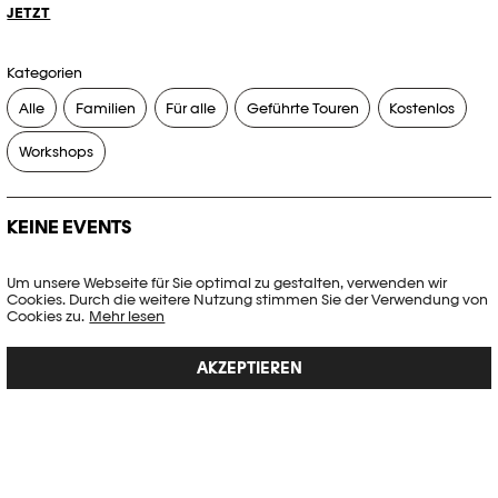
JETZT
Kategorien
Alle
Familien
Für alle
Geführte Touren
Kostenlos
Workshops
KEINE EVENTS
Es gibt keine Events, die Ihren Suchkriterien entsprechen.
Um unsere Webseite für Sie optimal zu gestalten, verwenden wir
Cookies. Durch die weitere Nutzung stimmen Sie der Verwendung von
FILTER ZURÜCKSETZEN
Cookies zu.
Mehr lesen
AKZEPTIEREN
Vollständige Agenda der Plateforme 10
PHOTO ELYSÉE
Place de la Gare 17
CH-1003 Lausanne