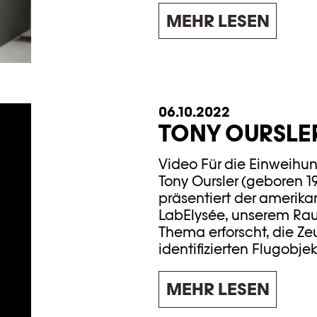
MEHR LESEN
06.10.2022
TONY OURSLE
Video Für die Einweihu
Tony Oursler (geboren 1
präsentiert der amerika
LabElysée, unserem Raum 
Thema erforscht, die Z
identifizierten Flugobjek
MEHR LESEN