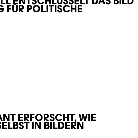
L ENTSCHLÜSSELT DAS BILD
 FÜR POLITISCHE
NT ERFORSCHT, WIE
ELBST IN BILDERN