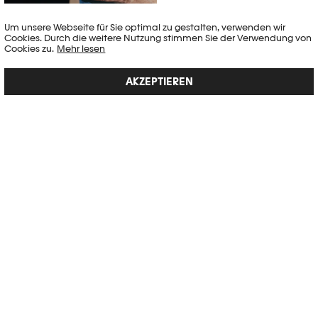
Um unsere Webseite für Sie optimal zu gestalten, verwenden wir
Cookies. Durch die weitere Nutzung stimmen Sie der Verwendung von
Cookies zu.
Mehr lesen
DEBI CORNWALL ENTSCHLÜSSELT DAS BILD ALS
WERKZEUG FÜR POLITISCHE ANALYSEN
AKZEPTIEREN
Ausstellungen
,
Interview
"Wie finden wir einen Sinn im Leben in einem gewalttätigen Land?
Wie helfen uns Darstellungen, Fiktionen und Rollenspiele, unserer
Gewaltkultur einen Sinn zu geben, Gewalt zu rechtfertigen oder uns
von…
Artikel veröffentlicht am 28.08.2023