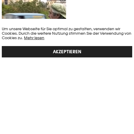
Um unsere Webseite für Sie optimal zu gestalten, verwenden wir
Cookies. Durch die weitere Nutzung stimmen Sie der Verwendung von
Cookies zu.
Mehr lesen
AKZEPTIEREN
RENÉ BURRI IN BEIRUT
Porträt
,
Untersuchung
Dieses Video wird großzügig von Tanino Musso zur Verfügung gestellt,
der damit René Burri Tribut zollen möchte.
Artikel veröffentlicht am 07.04.2020
DIE AUSSTELLUNG VON JAN GROOVER MACHT
STATION IN SAN SEBASTIAN
Die Ausstellung Jan Groover. Laboratoire des formes, die vom 18.
September 2019 bis zum 5. Januar 2020 bei Photo Elysée zu sehen
war, wird vom 21. Juli bis zum 12.…