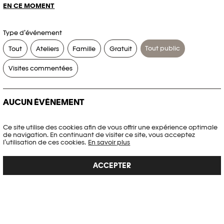
EN CE MOMENT
Type d’événement
Tout public
Tout
Ateliers
Famille
Gratuit
Visites commentées
AUCUN ÉVÉNEMENT
Aucun événement ne correspond à vos critères de recherche.
Ce site utilise des cookies afin de vous offrir une expérience optimale
de navigation. En continuant de visiter ce site, vous acceptez
RÉINITIALISER LES FILTRES
l’utilisation de ces cookies.
En savoir plus
ACCEPTER
Voir l’agenda complet Plateforme 10
PHOTO ELYSÉE
Place de la Gare 17
CH-1003 Lausanne