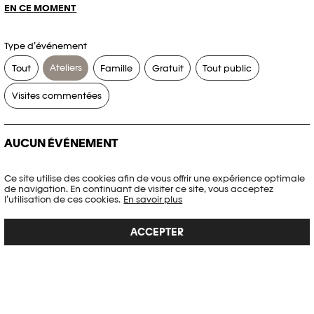
EN CE MOMENT
Type d’événement
Ateliers
Tout
Famille
Gratuit
Tout public
Visites commentées
AUCUN ÉVÉNEMENT
Aucun événement ne correspond à vos critères de recherche.
Ce site utilise des cookies afin de vous offrir une expérience optimale
de navigation. En continuant de visiter ce site, vous acceptez
RÉINITIALISER LES FILTRES
l’utilisation de ces cookies.
En savoir plus
ACCEPTER
Voir l’agenda complet Plateforme 10
PHOTO ELYSÉE
Place de la Gare 17
CH-1003 Lausanne