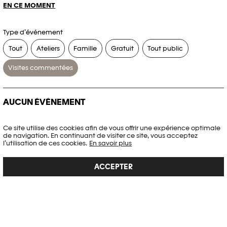
EN CE MOMENT
Type d’événement
Tout
Ateliers
Famille
Gratuit
Tout public
Visites commentées
AUCUN ÉVÉNEMENT
Aucun événement ne correspond à vos critères de recherche.
Ce site utilise des cookies afin de vous offrir une expérience optimale
de navigation. En continuant de visiter ce site, vous acceptez
RÉINITIALISER LES FILTRES
l’utilisation de ces cookies.
En savoir plus
ACCEPTER
Voir l’agenda complet Plateforme 10
PHOTO ELYSÉE
Place de la Gare 17
CH-1003 Lausanne
+41 21 318 44 00