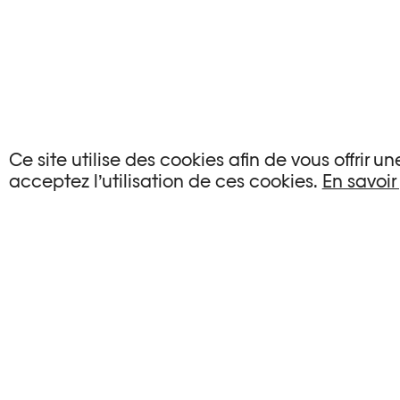
AUCUN ÉVÉNEMENT
Ce site utilise des cookies afin de vous offrir 
acceptez l’utilisation de ces cookies.
En savoir
Aucun événement ne correspond à vos critère
RÉINITIALISER LES FILTRES
Voir l’agenda complet Plateforme 10