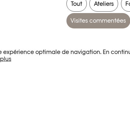
Tout
Ateliers
F
Visites commentées
une expérience optimale de navigation. En continu
 plus
s de recherche.