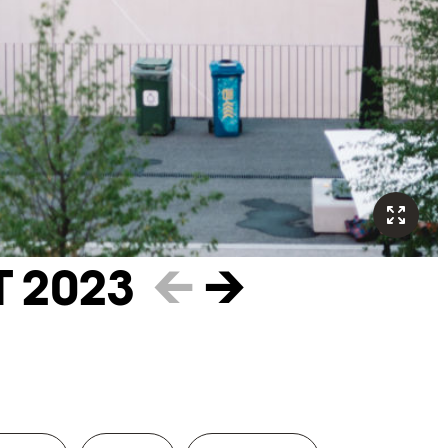
T 2023
←
→