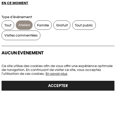
EN CE MOMENT
Type d’événement
Ateliers
Tout
Famille
Gratuit
Tout public
Visites commentées
AUCUN ÉVÉNEMENT
Aucun événement ne correspond à vos critères de recherche.
Ce site utilise des cookies afin de vous offrir une expérience optimale
de navigation. En continuant de visiter ce site, vous acceptez
RÉINITIALISER LES FILTRES
l’utilisation de ces cookies.
En savoir plus
ACCEPTER
Voir l’agenda complet Plateforme 10
PHOTO ELYSÉE
Place de la Gare 17
CH-1003 Lausanne